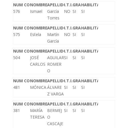
NUM COLEGIADO
NOMBRE
APELLIDOS
I.T.I.
GRADO
HABILITADO
576
Ismael
García
NO
SI
SI
Torres
NUM COLEGIADO
NOMBRE
APELLIDOS
I.T.I.
GRADO
HABILITADO
575
Estela
Martín
NO
SI
SI
García
NUM COLEGIADO
NOMBRE
APELLIDOS
I.T.I.
GRADO
HABILITADO
504
JOSÉ
AGUILAR
SI
SI
SI
CARLOS
ROMER
O
NUM COLEGIADO
NOMBRE
APELLIDOS
I.T.I.
GRADO
HABILITADO
481
MÓNICA
ÁLVARE
SI
SI
SI
Z VARGA
NUM COLEGIADO
NOMBRE
APELLIDOS
I.T.I.
GRADO
HABILITADO
381
MARÍA
BERMEJ
SI
SI
SI
TERESA
O
CASCAJE