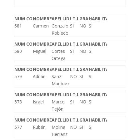
NUM COLEGIADO
NOMBRE
APELLIDOS
I.T.I.
GRADO
HABILITADO
581
Carmen
Gonzalo
SI
NO
SI
Robledo
NUM COLEGIADO
NOMBRE
APELLIDOS
I.T.I.
GRADO
HABILITADO
580
Miguel
Cortes
SI
NO
SI
Ortega
NUM COLEGIADO
NOMBRE
APELLIDOS
I.T.I.
GRADO
HABILITADO
579
Adrián
Sanz
NO
SI
SI
Martinez
NUM COLEGIADO
NOMBRE
APELLIDOS
I.T.I.
GRADO
HABILITADO
578
Israel
Marco
SI
NO
SI
Tejón
NUM COLEGIADO
NOMBRE
APELLIDOS
I.T.I.
GRADO
HABILITADO
577
Rubén
Molina
NO
SI
SI
Herranz