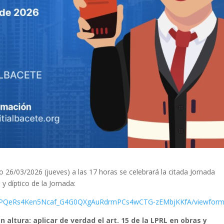
 26/03/2026 (jueves) a las 17 horas se celebrará la citada Jornada
y díptico de la Jornada:
LSdsPQeRs4Ken5Ncaf_G4G0QXgAuRdrmPCs4wCTG-zEMbjKKfA/viewfor
altura: aplicar de verdad el art. 15 de la LPRL en obras y