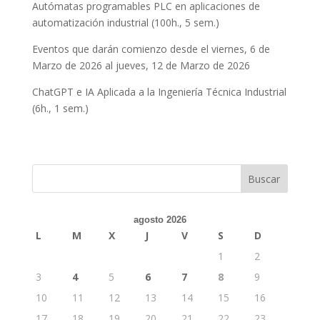
Autómatas programables PLC en aplicaciones de
automatización industrial (100h., 5 sem.)
Eventos que darán comienzo desde el viernes, 6 de
Marzo de 2026 al jueves, 12 de Marzo de 2026
ChatGPT e IA Aplicada a la Ingeniería Técnica Industrial
(6h., 1 sem.)
Buscar
agosto 2026
L
M
X
J
V
S
D
1
2
3
4
5
6
7
8
9
10
11
12
13
14
15
16
17
18
19
20
21
22
23