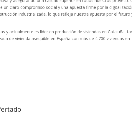
ativa y asegurando una calidad superior en todos nuestros proyectos
e un claro compromiso social y una apuesta firme por la digitalización
strucción industrializada, lo que refleja nuestra apuesta por el futuro 
s y actualmente es líder en producción de viviendas en Cataluña, ta
rivada de vivienda asequible en España con más de 4.700 viviendas en
fertado