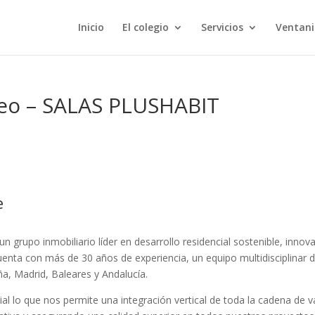
Inicio
El colegio
Servicios
Ventani
eo – SALAS PLUSHABIT
e
grupo inmobiliario líder en desarrollo residencial sostenible, innov
uenta con más de 30 años de experiencia, un equipo multidisciplinar 
a, Madrid, Baleares y Andalucía.
ial lo que nos permite una integración vertical de toda la cadena de v