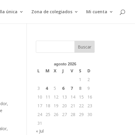
lla única
Zona de colegiados
Mi cuenta
Buscar
agosto 2026
L
M
X
J
V
S
D
1
2
3
4
5
6
7
8
9
10
11
12
13
14
15
16
ador,
17
18
19
20
21
22
23
de
24
25
26
27
28
29
30
31
alor,
« Jul