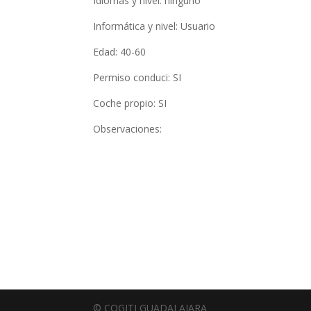
Idiomas y nivel: ninguno
Informática y nivel: Usuario
Edad: 40-60
Permiso conduci: SI
Coche propio: SI
Observaciones:
© COGITI GUADALAJARA