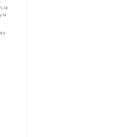
,
, la
y la
nto