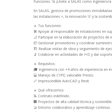
Funciones: 🚀 ¡Únete a SALAS como Ingeniero/a 
En SALAS, gestora de promociones inmobiliarias
las instalaciones ⚡, la innovación 💡 y la sostenib
🔹 Tus funciones:
🛠️ Apoyar al responsable de instalaciones en su
📐 Participar en la elaboración de proyectos de i
📦 Gestionar proveedores y coordinar suministr
🏗️ Realizar visitas de obra y seguimiento de eje
🔬 Colaborar en actividades de I+D y dar soporte
🔹 Requisitos:
🎓 Ingeniero/a con +4 años de experiencia en inst
💻 Manejo de CYPE; valorable Presto.
📏 Imprescindible AutoCAD y Revit.
🔹 Qué ofrecemos:
📝 Contrato indefinido.
🏢 Proyectos de alta calidad técnica y sostenible
🤝 Entorno colaborativo y aprendizaje continuo.