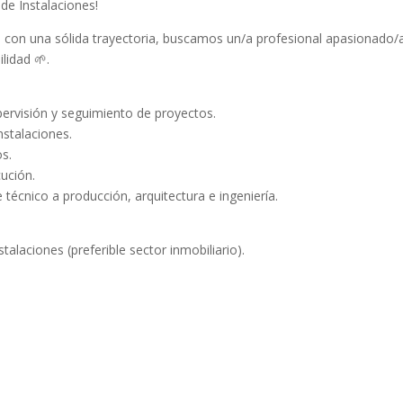
de Instalaciones!
 con una sólida trayectoria, buscamos un/a profesional apasionado/
ilidad 🌱.
pervisión y seguimiento de proyectos.
nstalaciones.
os.
cución.
 técnico a producción, arquitectura e ingeniería.
alaciones (preferible sector inmobiliario).
.